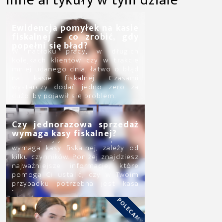
Ewidencja pomyłek na kasie
fiskalnej – co zrobić, gdy
popełni się błąd?
W natłoku pracy, w długich
kolejkach klientów czy w trakcie
mniej udanego dnia, łatwo o błąd
na kasie fiskalnej. Czasami
wystarczy dodać jedno zero za
dużo, by pojawił się problem.
Czy jednorazowa sprzedaż
wymaga kasy fiskalnej?
Kwestia, czy jednorazowa sprzedaż
wymaga kasy fiskalnej, zależy od
kilku czynników. Poniżej znajdziesz
najważniejsze informacje, które
pomogą Ci ustalić, czy w Twoim
przypadku potrzebna jest kasa
fiskalna.
POLECAMY