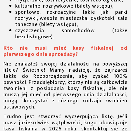
fryzjerskie, kosmetyczne, kosmetologiczne,
kulturalne, rozrywkowe (bilety wstępu),
sportowe, rekreacyjne takie jak parki
rozrywki, wesołe miasteczka, dyskoteki, sale
taneczne (bilety wstępu),
czyszczenia samochodów (także
bezobsługowe).
Kto nie musi mieć kasy fiskalnej od
pierwszego dnia sprzedaży?
Nie znalazłeś swojej działalności na powyższej
liście? Świetnie! Mamy nadzieję, że zajrzałeś
także do Rozporządzenia, aby zyskać 100%
pewności. Przedsiębiorcy, którzy nie są całkowicie
zwolnieni z posiadania kasy fiskalnej, ale nie
muszą jej mieć od pierwszego dnia działalności,
mogą skorzystać z różnego rodzaju zwolnień
ustawowych.
Trudno jest stworzyć wyczerpującą listę. Jeśli
masz jakiekolwiek wątpliwości, kogo obowiązuje
kasa fiskalna w 2026 roku, skontaktuj się ze