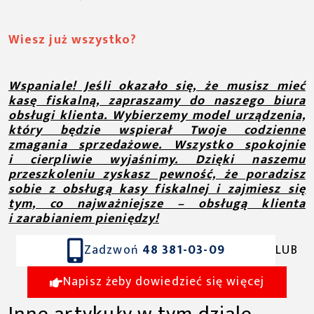
Wiesz już wszystko?
Wspaniale! Jeśli okazało się, że musisz mieć
kasę fiskalną, zapraszamy do naszego biura
obsługi klienta. Wybierzemy model urządzenia,
który będzie wspierał Twoje codzienne
zmagania sprzedażowe. Wszystko spokojnie
i cierpliwie wyjaśnimy. Dzięki naszemu
przeszkoleniu zyskasz pewność, że poradzisz
sobie z obsługą kasy fiskalnej i zajmiesz się
tym, co najważniejsze – obsługą klienta
i zarabianiem pieniędzy!
Zadzwoń
48 381-03-09
LUB
Napisz żeby dowiedzieć się więcej