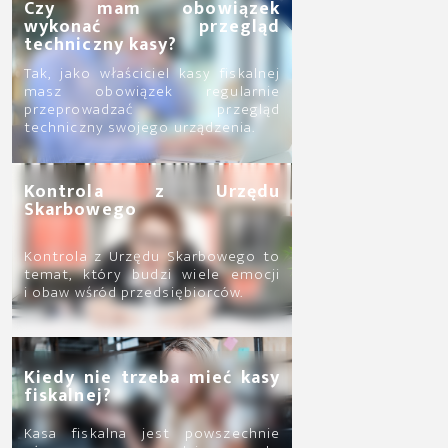
Czy mam obowiązek
wykonać przegląd
techniczny kasy?
Tak, jako właściciel kasy fiskalnej
masz obowiązek regularnie
przeprowadzać przegląd
techniczny swojego urządzenia.
Kontrola z Urzędu
Skarbowego
Kontrola z Urzędu Skarbowego to
temat, który budzi wiele emocji
i obaw wśród przedsiębiorców.
Kiedy nie trzeba mieć kasy
fiskalnej?
Kasa fiskalna jest powszechnie