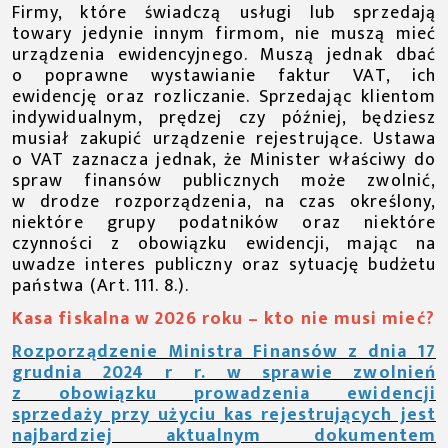
Firmy, które świadczą usługi lub sprzedają
towary jedynie innym firmom, nie muszą mieć
urządzenia ewidencyjnego. Muszą jednak dbać
o poprawne wystawianie faktur VAT, ich
ewidencję oraz rozliczanie. Sprzedając klientom
indywidualnym, prędzej czy później, będziesz
musiał zakupić urządzenie rejestrujące. Ustawa
o VAT zaznacza jednak, że Minister właściwy do
spraw finansów publicznych może zwolnić,
w drodze rozporządzenia, na czas określony,
niektóre grupy podatników oraz niektóre
czynności z obowiązku ewidencji, mając na
uwadze interes publiczny oraz sytuację budżetu
państwa (Art. 111. 8.).
Kasa fiskalna w 2026 roku – kto nie musi mieć?
Rozporządzenie Ministra Finansów z dnia
17
grudnia 2024 r
r. w sprawie zwolnień
z obowiązku prowadzenia ewidencji
sprzedaży przy użyciu kas rejestrujących jest
najbardziej aktualnym dokumentem